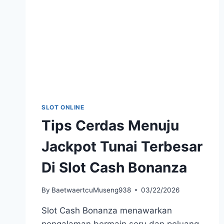
SLOT ONLINE
Tips Cerdas Menuju
Jackpot Tunai Terbesar
Di Slot Cash Bonanza
By
BaetwaertcuMuseng938
03/22/2026
Slot Cash Bonanza menawarkan
pengalaman bermain seru dan peluang