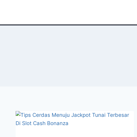
Skip
to
content