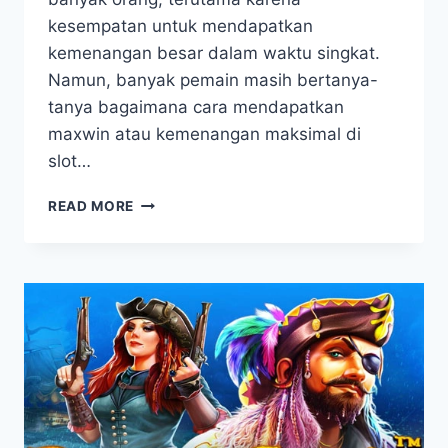
kesempatan untuk mendapatkan
kemenangan besar dalam waktu singkat.
Namun, banyak pemain masih bertanya-
tanya bagaimana cara mendapatkan
maxwin atau kemenangan maksimal di
slot…
CARA
READ MORE
MUDAH
MENDAPATKAN
MAXWIN
DI
SLOT
STARLIGHT
PRINCESS