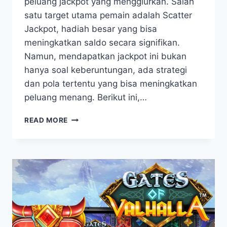
peluang jackpot yang menggiurkan. Salah
satu target utama pemain adalah Scatter
Jackpot, hadiah besar yang bisa
meningkatkan saldo secara signifikan.
Namun, mendapatkan jackpot ini bukan
hanya soal keberuntungan, ada strategi
dan pola tertentu yang bisa meningkatkan
peluang menang. Berikut ini,…
STRATEGI
READ MORE
TERBAIK
MENDAPATKAN
SCATTER
JACKPOT
SLOT
PYRAMID
BONANZA