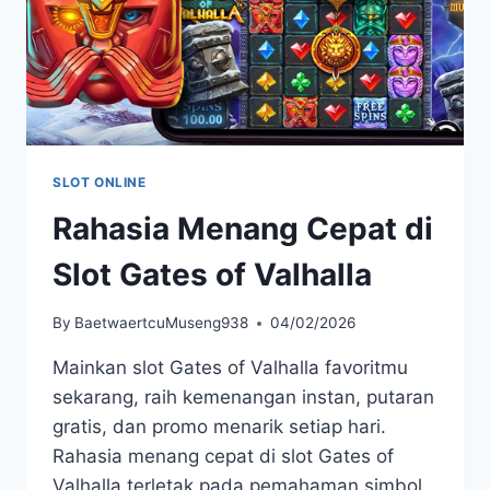
SLOT ONLINE
Rahasia Menang Cepat di
Slot Gates of Valhalla
By
BaetwaertcuMuseng938
04/02/2026
Mainkan slot Gates of Valhalla favoritmu
sekarang, raih kemenangan instan, putaran
gratis, dan promo menarik setiap hari.
Rahasia menang cepat di slot Gates of
Valhalla terletak pada pemahaman simbol,