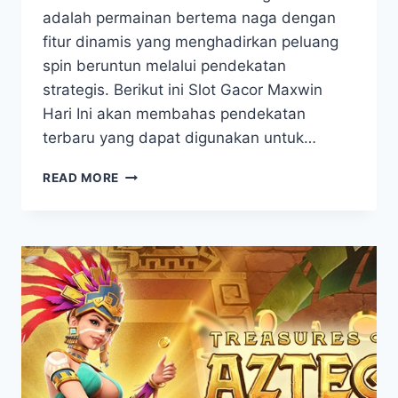
adalah permainan bertema naga dengan
fitur dinamis yang menghadirkan peluang
spin beruntun melalui pendekatan
strategis. Berikut ini Slot Gacor Maxwin
Hari Ini akan membahas pendekatan
terbaru yang dapat digunakan untuk…
STRATEGI
READ MORE
LEVE
PRO
UNTUK
MERAIH
SPIN
BERUNTUN
SLOT
DRAGON
HATCH
2