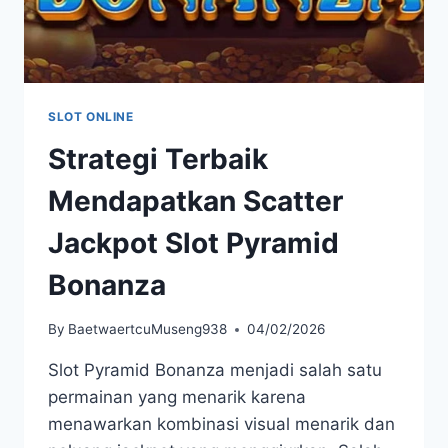
SLOT ONLINE
Strategi Terbaik
Mendapatkan Scatter
Jackpot Slot Pyramid
Bonanza
By
BaetwaertcuMuseng938
04/02/2026
Slot Pyramid Bonanza menjadi salah satu
permainan yang menarik karena
menawarkan kombinasi visual menarik dan